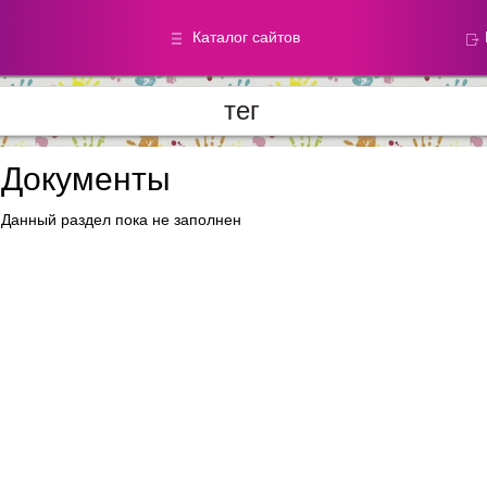
Каталог сайтов
тег
Метод.
Галереи
материалы
фотографи
Документы
Данный раздел пока не заполнен
Добавлено — 59870
Добавлено — 39050